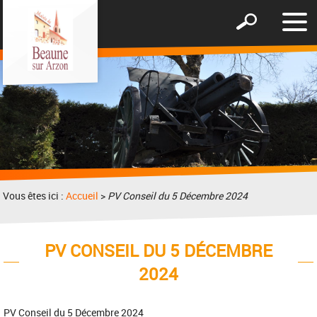
Affic
Afficher
le
le
men
formulaire
de
recherche
Vous êtes ici :
Accueil
>
PV Conseil du 5 Décembre 2024
PV CONSEIL DU 5 DÉCEMBRE
2024
PV Conseil du 5 Décembre 2024