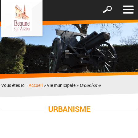
Affic
Afficher
le
le
men
formulaire
de
recherche
Vous êtes ici :
Accueil
> Vie municipale >
Urbanisme
URBANISME