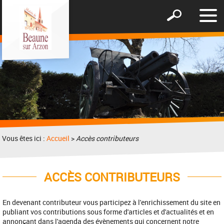
Affic
Afficher
le
le
men
formulaire
de
recherche
Vous êtes ici :
Accueil
>
Accès contributeurs
ACCÈS CONTRIBUTEURS
En devenant contributeur vous participez à l'enrichissement du site en
publiant vos contributions sous forme d'articles et d'actualités et en
annonçant dans l'agenda des évènements qui concernent notre